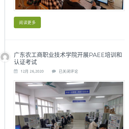
证
考
试
阅读更多
广东农工商职业技术学院开展PAEE培训和
认证考试
广
12月 26,2020
已关闭评论
东
农
工
商
职
业
技
术
学
院