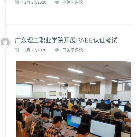
相
12月 31,2020
已关闭评论
关
评
价
广东理工职业学院开展PAEE认证考试
广
12月 27,2020
已关闭评论
东
理
工
职
业
学
院
开
展
P
A
E
E
认