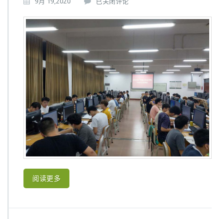
广
9月 19,2020
已关闭评论
试
东
理
工
职
业
学
院
开
展
P
A
E
E
认
证
考
试
阅读更多