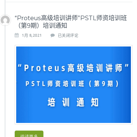
t
e
“Proteus高级培训讲师”PSTL师资培训班
r
认
（第9期）培训通知
证
“P
1月 8,2021
已关闭评论
考
r
试
o
t
e
u
s
高
级
培
训
讲
师”
P
S
T
L
阅读更多