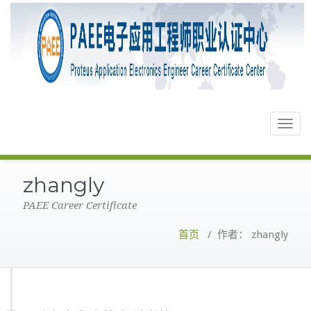
Toggle
navigat
zhangly
PAEE Career Certificate
首页
/
作者： zhangly