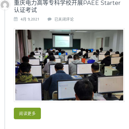
重庆电力高等专科学校开展PAEE Starter
认证考试
重
4月 9,2021
已关闭评论
庆
电
力
高
等
专
科
学
校
开
展
P
A
E
E
S
阅读更多
t
a
r