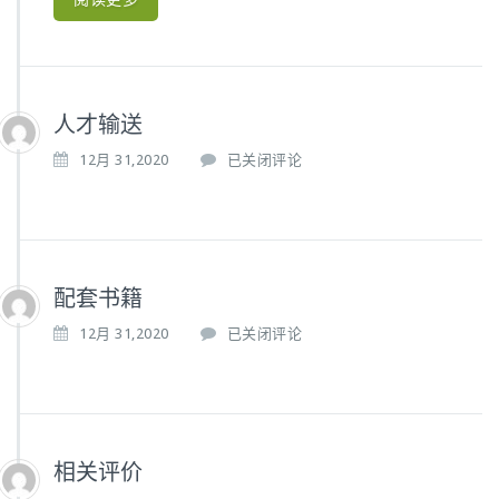
师
资
培
训
班
（第
人才输送
9
人
12月 31,2020
已关闭评论
期）
才
培
输
训
送
通
知
配套书籍
配
12月 31,2020
已关闭评论
套
书
籍
相关评价