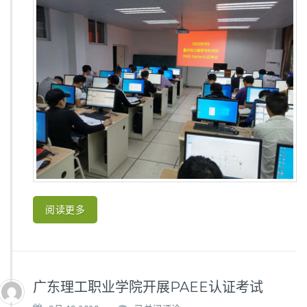
力
高
等
专
科
学
校
开
展
P
A
E
E
S
t
a
阅读更多
r
t
e
r
认
广东理工职业学院开展PAEE认证考试
证
考