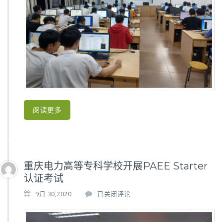
开
展
P
A
E
E
培
训
阅读更多
重庆电力高等专科学校开展PAEE Starter
认证考试
重
9月 30,2020
已关闭评论
庆
电