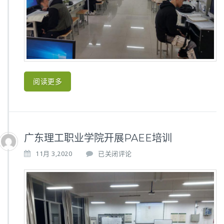
开
展
P
A
E
E
培
训
阅读更多
和
认
证
考
试
广东理工职业学院开展PAEE培训
广
11月 3,2020
已关闭评论
东
理
工
职
业
学
院