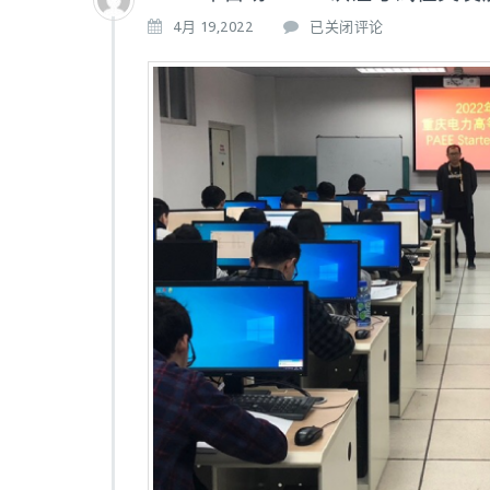
2
4月 19,2022
已关闭评论
0
2
2
年
首
场
P
A
E
E
认
证
考
试
在
突
发
疫
情
下
有