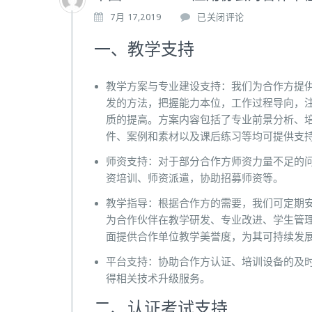
中
7月 17,2019
已关闭评论
国
P
一、教学支持
R
O
教学方案与专业建设支持：我们为合作方提
T
E
发的方法，把握能力本位，工作过程导向，
U
质的提高。方案内容包括了专业前景分析、
S
件、案例和素材以及课后练习等均可提供支
应
用
师资支持：对于部分合作方师资力量不足的
协
资培训、师资派遣，协助招募师资等。
会
对
教学指导：根据合作方的需要，我们可定期
合
为合作伙伴在教学研发、专业改进、学生管
作
面提供合作单位教学美誉度，为其可持续发
单
位
平台支持：协助合作方认证、培训设备的及时升
的
得相关技术升级服务。
支
持
二、认证考试支持