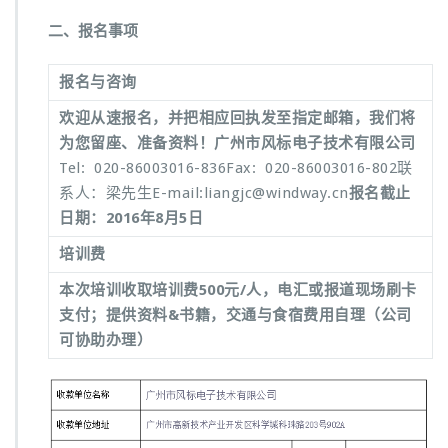
二、报名事项
报名与咨询
欢迎从速报名，并把相应回执发至
指定邮箱
，我们将
为您留座、准备资料！
广州市风标电子技术有限公司
Tel: 020-86003016-836Fax: 020-86003016-802联
系人：梁先生E-mail:liangjc@windway.cn
报名截止
日期：201
6
年
8
月
5
日
培训费
本次培训收取培训费500元/人，电汇或报道现场刷卡
支付；提供资料&书籍，交通与食宿费用自理（公司
可协助办理）