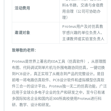
级
料&书籍，交通与食宿费
活动费用
研
用自理（公司可协助办
修
理）
班
开
Proteus用户及对仿真教
课
邀请对象
学感兴趣的单位负责人、
通
知
主课教师或实验室负责人
致尊敬的
老师
：
Proteus是世界上著名的EDA工具（仿真软件），从原理图
布图、代码调试到单片机与外围电路协同仿真，一键切换
到PCB设计，真正实现了从概念到产品的完整设计。是目
前唯一将电路仿真软件、PCB设计软件和虚拟模型仿真软
件三合一的设计平台。Proteus独一无二的仿真功能，广泛
应用于全球众多电子企业的生产和研发之中，至今已有诸
多国际知名企业和国内近300所高校使用Proteus进行科
研、教学、设计和研发。