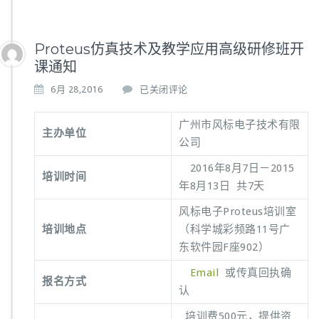
Proteus仿真技术及教学应用高级研修班开
课通知
P
6月 28,2016
已关闭评论
r
o
广州市风标电子技术有限
t
主办单位
公司
e
u
2016年8月7日－2015
s
培训时间
年8月13日 共7天
仿
真
风标电子Proteus培训室
技
培训地点
（科学城彩频路11号广
术
及
东软件园F座902）
教
Email
或传真回执确
学
报名方式
应
认
用
培训费500元，提供资
高