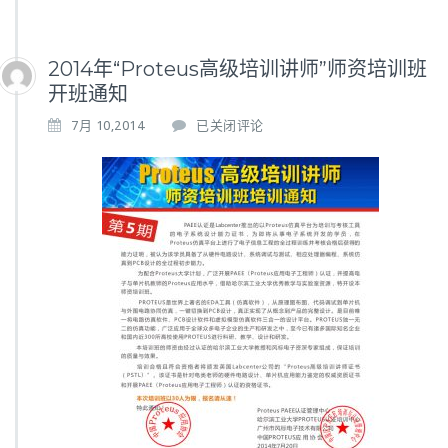
2014年“Proteus高级培训讲师”师资培训班
开班通知
2
7月 10,2014
已关闭评论
0
1
4
年
“P
r
o
t
e
u
s
高
级
培
训
讲