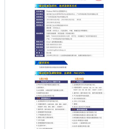
师”
师
资
培
训
班
开
班
通
知