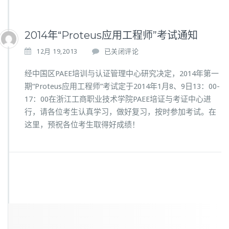
2014年“Proteus应用工程师”考试通知
2
12月 19,2013
已关闭评论
0
1
经中国区PAEE培训与认证管理中心研究决定，2014年第一
4
期“Proteus应用工程师”考试定于2014年1月8、9日13：00-
年
17：00在浙江工商职业技术学院PAEE培证与考证中心进
“P
行，请各位考生认真学习，做好复习，按时参加考试。在
r
o
这里，预祝各位考生取得好成绩！
t
e
u
s
应
用
工
程
师”
考